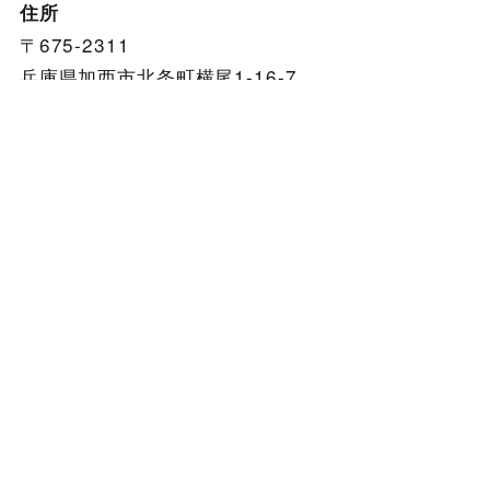
住所
〒675-2311
兵庫県加西市北条町横尾1-16-7
電車の場合
北条駅から徒歩約10分（約1ｋｍ）
自動車の場合
加西インターチェンジから3km
※駐車場4台 加西市役所、加西市立市民病院が近く
にあります。
店舗屋上にあるメガネの看板があります。
Google Mapを開く